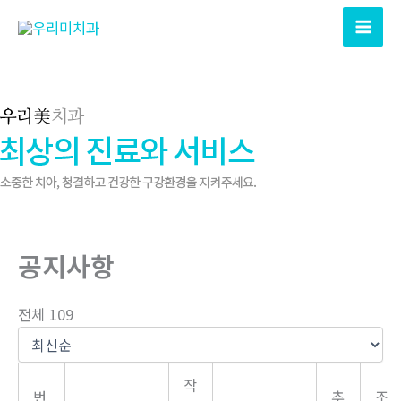
콘
텐
츠
로
건
너
뛰
기
공지사항
전체 109
작
번
추
조