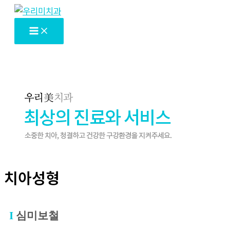
콘
텐
츠
로
건
너
뛰
기
치아성형
심미보철