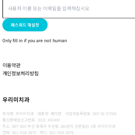
Only fill in if you are not human
이용약관
개인정보처리방침
우리미치과
회사명: 우리미치과 대표자: 배익현
사업자등록번호: 607-91-57001
통신판매업신고번호: 2021-343443
주소: 607-050 부산 동래구 수안동 281번지 인촌빌딩 3층 우리미치과
전화: 051-558-2875
팩스:
051-558-2876